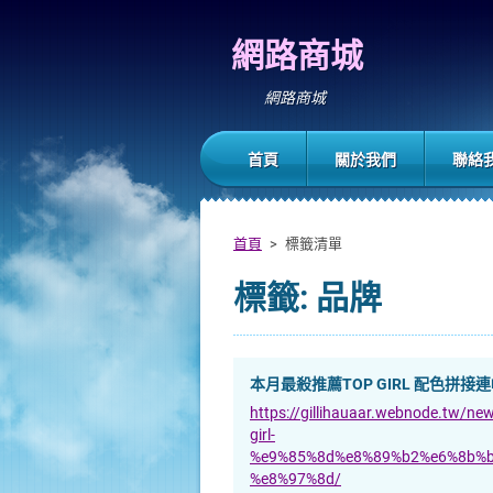
網路商城
網路商城
首頁
關於我們
聯絡
首頁
>
標籤清單
標籤: 品牌
本月最殺推薦TOP GIRL 配色拼接
https://gillihauaar.webnode.
girl-
%e9%85%8d%e8%89%b2%e6%8b%b
%e8%97%8d/