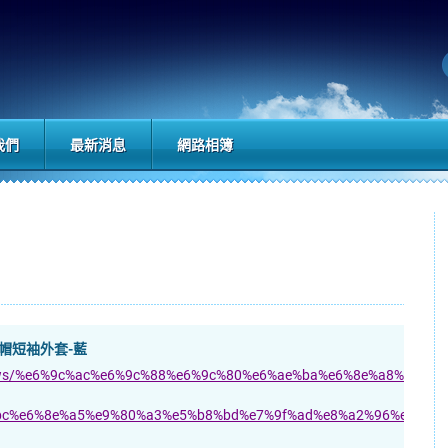
我們
最新消息
網路相簿
連帽短袖外套-藍
tw/news/%e6%9c%ac%e6%9c%88%e6%9c%80%e6%ae%ba%e6%8e%a8%e8%96
c%e6%8e%a5%e9%80%a3%e5%b8%bd%e7%9f%ad%e8%a2%96%e5%a4%