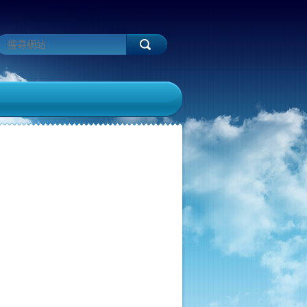
%a6top-
96%e5%a5%97-