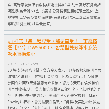
盒+高野家愛寶諾滴雞精(紅羽土雞)x1盒大推,高野家愛寶諾
滴雞精(烏骨雞)x1盒+高野家愛寶諾滴雞精(紅羽土雞)x1盒
那裡買,高野家愛寶諾滴雞精(烏骨雞)x1盒+高野家愛寶諾滴
雞精(紅羽土雞)x1盒最便宜,...
ptt推薦「每一種感受，都是享受！」東森精
選【3M】DWS6000-ST智慧型雙效淨水系統
軟水替換濾心
2017-05-07 07:28
20 坪 裝潢恐怖攻擊，警方今天表示，已在倫敦和伯明罕共
逮捕7名嫌犯。 （中央社資料照／圖為英國街景）英國倫
敦國會外面昨天爆發恐怖攻擊後，警方今天已在倫敦和伯
明罕共逮捕7人。警方相信攻擊者單獨行動，也知道他的身
分，但未公布他的姓名。 英國首席反恐警官羅利（Mark
Rowley）表示，警方搜索在倫敦、伯明罕及其他地區多處
地點。 他說：「我們仍相信…這名攻擊者單獨行動，且是