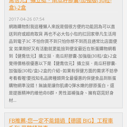
喬信元】攝立挺．南瓜籽膠囊-加強版(30粒-
盒)-2盒
2017-04-26 07:54
網路購物對我這種懶人來說是個很方便的功能因為可以直
送到府或超商取貨 再也不必大包小包的扛回家舉凡生活用
品到電子3C 不怕你買不到只怕你想不到而且通常比店面便
宜 如果剛好又有活動就更能撿到便宜最近在新蛋購物網看
到【健喬信元】攝立挺．南瓜籽膠囊-加強版(30粒/盒)-2盒
覺得價格很優惠以下是【健喬信元】攝立挺．南瓜籽膠囊-
加強版(30粒/盒)-2盒的介紹~如果有保健方面的需求不妨參
考看看喔!要找知名品牌種類齊全最優惠的保健食品到新蛋
購物網準沒錯！無論是讓你肌膚Q彈水嫩的膠原蛋白，還
是提振精神的維他命B群，男性滋補強身、擁有窈窕好身
材...
FB推薦-您一定不能錯過【德國 BIG】工程車