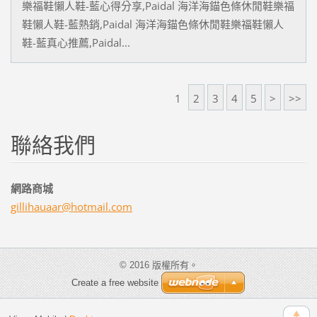
樂福鞋懶人鞋-藍心得分享,Paidal 海洋海錨色條休閒鞋樂福
鞋懶人鞋-藍熱銷,Paidal 海洋海錨色條休閒鞋樂福鞋懶人
鞋-藍真心推薦,Paidal...
1
2
3
4
5
>
>>
聯絡我們
網路商城
gillihau
aar@hotm
ail.com
© 2016 版權所有。
Create a free website