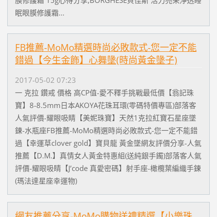
眠眼膜修護霜...
FB推薦-MoMo精選時尚必敗款式-您一定不能
錯過【今生金飾】心舞墬(時尚黃金墬子)
2017-05-02 07:23
一 克拉 鑽戒 價格 高CP值-愛不釋手挑戰最低價【翁記珠
寶】8-8.5mm日本AKOYA花珠耳環(零碼特價專區)部落客
人氣評價-耀眼吸睛【美妮珠寶】天然1克拉紅寶石星座墜
鍊-水瓶座FB推薦-MoMo精選時尚必敗款式-您一定不能錯
過【幸運草clover gold】寶貝龍 黃金墜網友評價分享-人氣
推薦【D.M.】真情女人黃金特惠組(送純銀手鐲)部落客人氣
評價-耀眼吸睛【J’code 真愛密碼】射手座-橄欖葉編織手鍊
(瑪法達星座幸運物)
網友推薦分享-MoMo購物送禮精選【小樂珠